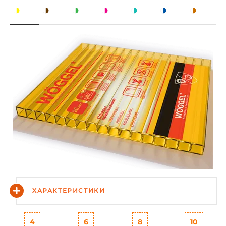
◑
◑
◑
◑
◑
◑
◑
ХАРАКТЕРИСТИКИ
4
6
8
10