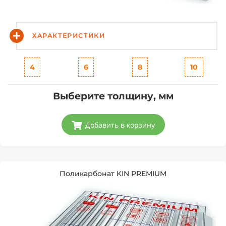
ХАРАКТЕРИСТИКИ
4
6
8
10
Выберите толщину, мм
Добавить в корзину
Поликарбонат KIN PREMIUM