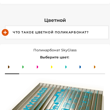
Цветной
ЧТО ТАКОЕ ЦВЕТНОЙ ПОЛИКАРБОНАТ?
Поликарбонат SkyGlass
Выберите цвет:
◑
◑
◑
◑
◑
◑
◑